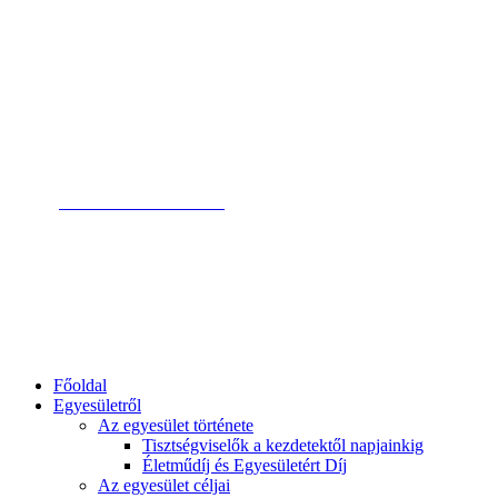
Magyar Pszichodráma Egyesület
Mag
Bel
+36 1 79 78 238
ügyfélszolgálat
info@pszichodrama.hu
email címünk
1132 Bp. Visegrádi u. 19.
címünk
Főoldal
Egyesületről
Az egyesület története
Tisztségviselők a kezdetektől napjainkig
Életműdíj és Egyesületért Díj
Az egyesület céljai