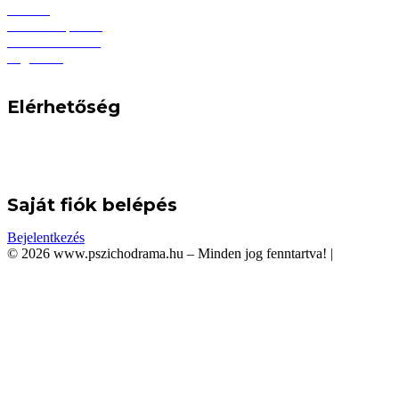
Főoldal
Induló csoportok
Pszichodrámáról
Tagoknak
Eseménynaptár
Elérhetőség
info@pszichodrama.hu
1132 Budapest, Visegrádi utca 19.
+36 1 79 78 238
Saját fiók belépés
Bejelentkezés
©
2026 www.pszichodrama.hu – Minden jog fenntartva!
|
Adatkezelé