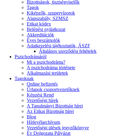
Bizottságok, tisztségviselők
Tagok
Kiképzők, szupervízorok
Alapszabály, SZMSZ
Etikai kódex
Belépési nyilatkozat
Akkreditációk
Éves beszámolók
Adatkezelési tájékoztatók, ÁSZF
Általános szerződési feltételek
Pszichodrámáról
Mi a pszichodráma?
A pszichodráma története
Alkalmazási területek
Tagoknak
Online befizetés
Űrlapok csoportvezetőknek
Képzési Rend
Vezetőségi hírek
A Tanulmányi Bizottság hírei
Az Etikai Bizottság hírei
Blog
Hírlevélarchívum
Vezetőségi ülések jegyzőkönyve
Év Dolgozata Pályázat