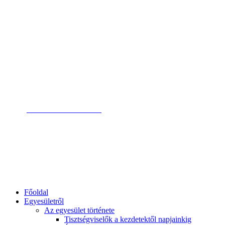
Magyar Pszichodráma Egyesület
Magyar Pszichodráma
Egyesület
Saját fiók
Kosár
Elérhetőség
Belépés
tagoknak
Elérhetőség
+36 1 79 78 238
ügyfélszolgálat
info@pszichodrama.hu
email címünk
1132 Bp. Visegrádi u. 19.
címünk
Főoldal
Egyesületről
Az egyesület története
Tisztségviselők a kezdetektől napjainkig