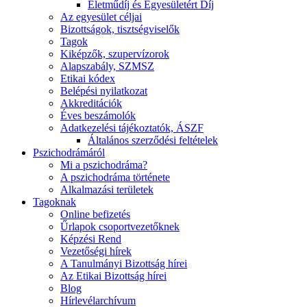
Életműdíj és Egyesületért Díj
Az egyesület céljai
Bizottságok, tisztségviselők
Tagok
Kiképzők, szupervízorok
Alapszabály, SZMSZ
Etikai kódex
Belépési nyilatkozat
Akkreditációk
Éves beszámolók
Adatkezelési tájékoztatók, ÁSZF
Általános szerződési feltételek
Pszichodrámáról
Mi a pszichodráma?
A pszichodráma története
Alkalmazási területek
Tagoknak
Online befizetés
Űrlapok csoportvezetőknek
Képzési Rend
Vezetőségi hírek
A Tanulmányi Bizottság hírei
Az Etikai Bizottság hírei
Blog
Hírlevélarchívum