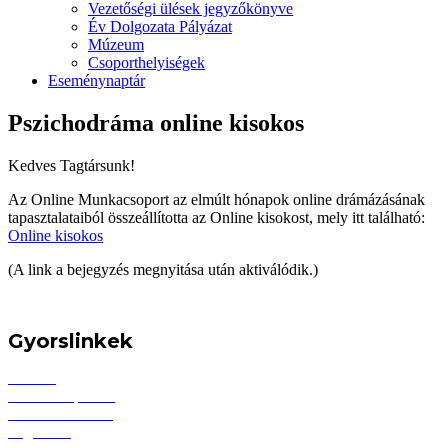
Vezetőségi ülések jegyzőkönyve
Év Dolgozata Pályázat
Múzeum
Csoporthelyiségek
Eseménynaptár
Pszichodráma online kisokos
Kedves Tagtársunk!
Az Online Munkacsoport az elmúlt hónapok online drámázásának
tapasztalataiból összeállította az Online kisokost, mely itt található:
Online kisokos
(A link a bejegyzés megnyitása után aktiválódik.)
Gyorslinkek
Főoldal
Induló csoportok
Pszichodrámáról
Tagoknak