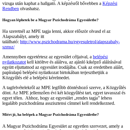
vizsga után kaphat a hallgató. A képzésről bővebben a
Képzési
Rendben
olvashatsz.
Hogyan léphetek be a Magyar Pszichodráma Egyesületbe?
Ha szeretnél az MPE tagja lenni, akkor először olvasd el az
Alapszabályt, amely itt
található:
http://www.pszichodrama.hu/egyesuletrol/alapszabaly-
szmsz/
Amennyiben egyetértesz az egyesület céljaival, a
belépési
nyilatkozatot
kell kitöltve és aláírva, az ajánló kiképző aláírásával
együtt eljuttatnod az egyesület irodájába. Csak az eredetiben aláírt,
papíralapú belépési nyilatkozat birtokában terjeszthetjük a
Közgyűlés elé a belépési kérelmedet.
A tagfelvételekről az MPE legfőbb döntéshozó szerve, a Közgyűlés
dönt. Az MPE jellemzően évi két közgyűlést tart, egyet tavasszal és
egyet télen. Ahhoz, hogy az egyesület „rendes tagja” lehess
legalább pszichodráma asszisztensi címmel kell rendelkezned.
Miért jó, ha belépek a Magyar Pszichodráma Egyesületbe?
A Magyar Pszichodráma Egyesület az egyetlen szervezet, amely a