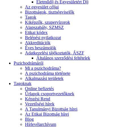
Életműdíj és Egyesületért Díj
Az egyesület céljai
Bizottságok, tisztségviselők
Tagok
Kiképzők, szupervízorok
Alapszabály, SZMSZ
Etikai kódex
Belépési nyilatkozat
Akkreditációk
Éves beszámolók
Adatkezelési tájékoztatók, ÁSZF
Általános szerződési feltételek
Pszichodrámáról
Mi a pszichodráma?
A pszichodráma története
Alkalmazási területek
Tagoknak
Online befizetés
Űrlapok csoportvezetőknek
Képzési Rend
Vezetőségi hírek
A Tanulmányi Bizottság hírei
Az Etikai Bizottság hírei
Blog
Hírlevélarchívum