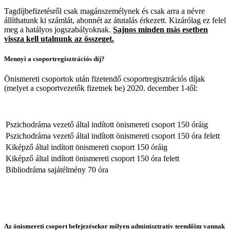
Tagdíjbefizetésről csak magánszemélynek és csak arra a névre
állíthatunk ki számlát, ahonnét az átutalás érkezett. Kizárólag ez felel
meg a hatályos jogszabályoknak.
Sajnos minden más esetben
vissza kell utalnunk az összeget.
Mennyi a csoportregisztrációs díj?
Önismereti csoportok után fizetendő csoportregisztrációs díjak
(melyet a csoportvezetők fizetnek be) 2020. december 1-től:
Pszichodráma vezető által indított önismereti csoport 150 óráig
Pszichodráma vezető által indított önismereti csoport 150 óra felett
Kiképző által indított önismereti csoport 150 óráig
Kiképző által indított önismereti csoport 150 óra felett
Bibliodráma sajátélmény 70 óra
Az önismereti csoport befejezésekor milyen adminisztratív teendőim vannak