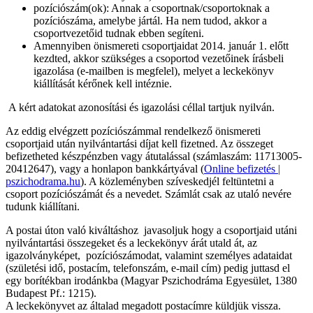
pozíciószám(ok): Annak a csoportnak/csoportoknak a
pozíciószáma, amelybe jártál. Ha nem tudod, akkor a
csoportvezetőid tudnak ebben segíteni.
Amennyiben önismereti csoportjaidat 2014. január 1. előtt
kezdted, akkor szükséges a csoportod vezetőinek írásbeli
igazolása (e-mailben is megfelel), melyet a leckekönyv
kiállítását kérőnek kell intéznie.
A kért adatokat azonosítási és igazolási céllal tartjuk nyilván.
Az eddig elvégzett pozíciószámmal rendelkező önismereti
csoportjaid után nyilvántartási díjat kell fizetned. Az összeget
befizetheted készpénzben vagy átutalással (számlaszám: 11713005-
20412647), vagy a honlapon bankkártyával (
Online befizetés |
pszichodrama.hu
). A közleményben szíveskedjél feltüntetni a
csoport pozíciószámát és a nevedet. Számlát csak az utaló nevére
tudunk kiállítani.
A postai úton való kiváltáshoz javasoljuk hogy a csoportjaid utáni
nyilvántartási összegeket és a leckekönyv árát utald át, az
igazolványképet, pozíciószámodat, valamint személyes adataidat
(születési idő, postacím, telefonszám, e-mail cím) pedig juttasd el
egy borítékban irodánkba (Magyar Pszichodráma Egyesület, 1380
Budapest Pf.: 1215).
A leckekönyvet az általad megadott postacímre küldjük vissza.