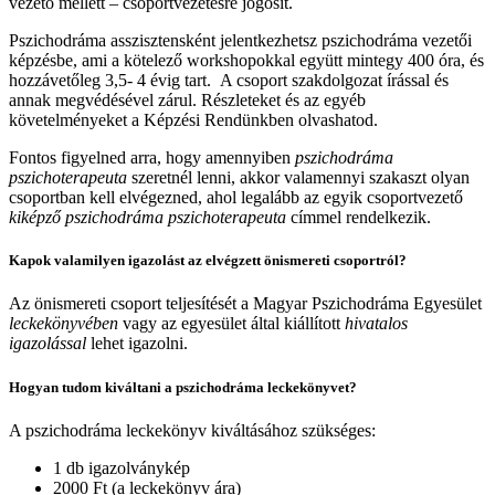
vezető mellett – csoportvezetésre jogosít.
Pszichodráma asszisztensként jelentkezhetsz pszichodráma vezetői
képzésbe, ami a kötelező workshopokkal együtt mintegy 400 óra, és
hozzávetőleg 3,5- 4 évig tart. A csoport szakdolgozat írással és
annak megvédésével zárul. Részleteket és az egyéb
követelményeket a Képzési Rendünkben olvashatod.
Fontos figyelned arra, hogy amennyiben
pszichodráma
pszichoterapeuta
szeretnél lenni, akkor valamennyi szakaszt olyan
csoportban kell elvégezned, ahol legalább az egyik csoportvezető
kiképző pszichodráma pszichoterapeuta
címmel rendelkezik.
Kapok valamilyen igazolást az elvégzett önismereti csoportról?
Az önismereti csoport teljesítését a Magyar Pszichodráma Egyesület
leckekönyvében
vagy az egyesület által kiállított
hivatalos
igazolással
lehet igazolni.
Hogyan tudom kiváltani a pszichodráma leckekönyvet?
A pszichodráma leckekönyv kiváltásához szükséges:
1 db igazolványkép
2000 Ft (a leckekönyv ára)