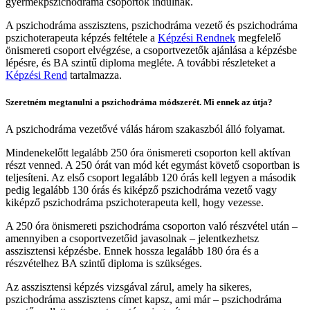
gyermekpszichodráma csoportok indulnak.
A pszichodráma asszisztens, pszichodráma vezető és pszichodráma
pszichoterapeuta képzés feltétele a
Képzési Rendnek
megfelelő
önismereti csoport elvégzése, a csoportvezetők ajánlása a képzésbe
lépésre, és BA szintű diploma megléte. A további részleteket a
Képzési Rend
tartalmazza.
Szeretném megtanulni a pszichodráma módszerét. Mi ennek az útja?
A pszichodráma vezetővé válás három szakaszból álló folyamat.
Mindenekelőtt legalább 250 óra önismereti csoporton kell aktívan
részt venned. A 250 órát van mód két egymást követő csoportban is
teljesíteni. Az első csoport legalább 120 órás kell legyen a második
pedig legalább 130 órás és kiképző pszichodráma vezető vagy
kiképző pszichodráma pszichoterapeuta kell, hogy vezesse.
A 250 óra önismereti pszichodráma csoporton való részvétel után –
amennyiben a csoportvezetőid javasolnak – jelentkezhetsz
asszisztensi képzésbe. Ennek hossza legalább 180 óra és a
részvételhez BA szintű diploma is szükséges.
Az asszisztensi képzés vizsgával zárul, amely ha sikeres,
pszichodráma asszisztens címet kapsz, ami már – pszichodráma