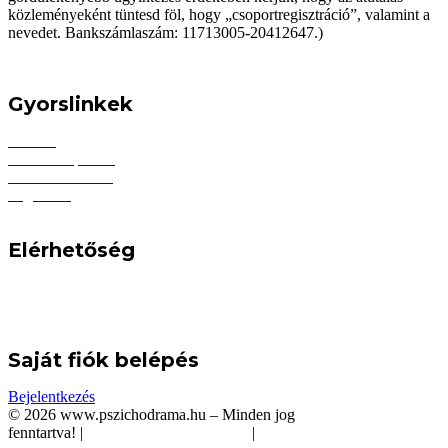
közleményeként tüntesd föl, hogy „csoportregisztráció”, valamint a
nevedet. Bankszámlaszám: 11713005-20412647.)
Gyorslinkek
Főoldal
Induló csoportok
Pszichodrámáról
Tagoknak
Eseménynaptár
Elérhetőség
info@pszichodrama.hu
1132 Budapest, Visegrádi utca 19.
+36 1 79 78 238
Saját fiók belépés
Bejelentkezés
©
2026 www.pszichodrama.hu – Minden jog
fenntartva!
|
Adatkezelési tájékoztatók
|
ÁSZF