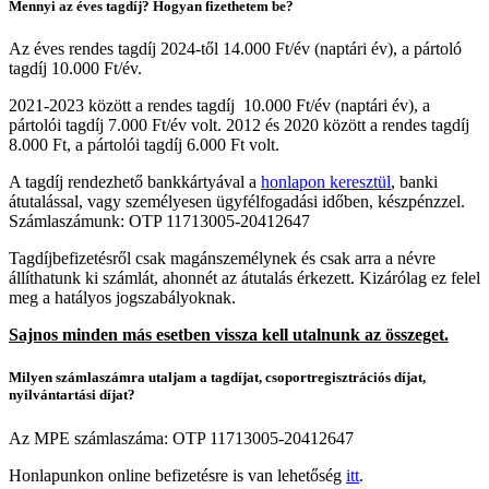
Mennyi az éves tagdíj? Hogyan fizethetem be?
Az éves rendes tagdíj 2024-től 14.000 Ft/év (naptári év), a pártoló
tagdíj 10.000 Ft/év.
2021-2023 között a rendes tagdíj 10.000 Ft/év (naptári év), a
pártolói tagdíj 7.000 Ft/év volt. 2012 és 2020 között a rendes tagdíj
8.000 Ft, a pártolói tagdíj 6.000 Ft volt.
A tagdíj rendezhető bankkártyával a
honlapon keresztül
, banki
átutalással, vagy személyesen ügyfélfogadási időben, készpénzzel.
Számlaszámunk: OTP 11713005-20412647
Tagdíjbefizetésről csak magánszemélynek és csak arra a névre
állíthatunk ki számlát, ahonnét az átutalás érkezett. Kizárólag ez felel
meg a hatályos jogszabályoknak.
Sajnos minden más esetben vissza kell utalnunk az összeget.
Milyen számlaszámra utaljam a tagdíjat, csoportregisztrációs díjat,
nyilvántartási díjat?
Az MPE számlaszáma: OTP 11713005-20412647
Honlapunkon online befizetésre is van lehetőség
itt
.