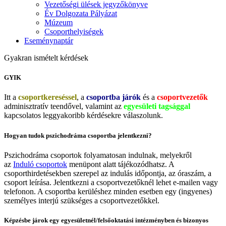
Vezetőségi ülések jegyzőkönyve
Év Dolgozata Pályázat
Múzeum
Csoporthelyiségek
Eseménynaptár
Gyakran ismételt kérdések
GYIK
Itt a
csoportkereséssel
, a
csoportba járók
és a
csoportvezetők
adminisztratív
teendővel,
valamint az
egyesületi tagsággal
kapcsolatos leggyakoribb kérdésekre válaszolunk.
Hogyan tudok pszichodráma csoportba jelentkezni?
Pszichodráma csoportok folyamatosan indulnak, melyekről
az
Induló csoportok
menüpont alatt tájékozódhatsz. A
csoporthirdetésekben szerepel az indulás időpontja, az óraszám, a
csoport leírása. Jelentkezni a csoportvezetőknél lehet e-mailen vagy
telefonon. A csoportba kerüléshez minden esetben egy (ingyenes)
személyes interjú szükséges a csoportvezetőkkel.
Képzésbe járok egy egyesületnél/felsőoktatási intézményben és bizonyos