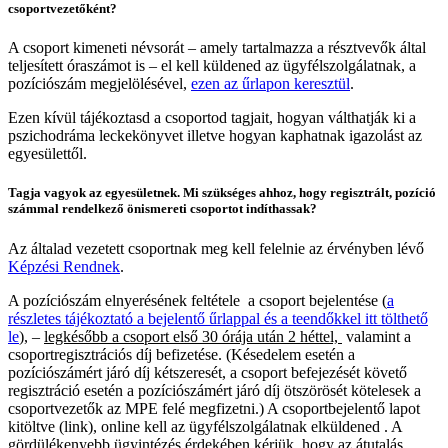
csoportvezetőként?
A csoport kimeneti névsorát – amely tartalmazza a résztvevők által
teljesített óraszámot is – el kell küldened az ügyfélszolgálatnak, a
pozíciószám megjelölésével,
ezen az űrlapon keresztül
.
Ezen kívül tájékoztasd a csoportod tagjait, hogyan válthatják ki a
pszichodráma leckekönyvet illetve hogyan kaphatnak igazolást az
egyesülettől.
Tagja vagyok az egyesületnek. Mi szükséges ahhoz, hogy regisztrált, pozíció
számmal rendelkező önismereti csoportot indíthassak?
Az általad vezetett csoportnak meg kell felelnie az érvényben lévő
Képzési Rendnek
.
A pozíciószám elnyerésének feltétele a csoport bejelentése (
a
részletes tájékoztató a bejelentő űrlappal és a teendőkkel itt tölthető
le
), –
legkésőbb a csoport első 30 órája után 2 héttel,
valamint a
csoportregisztrációs díj befizetése. (Késedelem esetén a
pozíciószámért járó díj kétszeresét, a csoport befejezését követő
regisztráció esetén a pozíciószámért járó díj ötszörösét kötelesek a
csoportvezetők az MPE felé megfizetni.) A csoportbejelentő lapot
kitöltve (link), online kell az ügyfélszolgálatnak elküldened . A
gördülékenyebb ügyintézés érdekében kérjük, hogy az átutalás