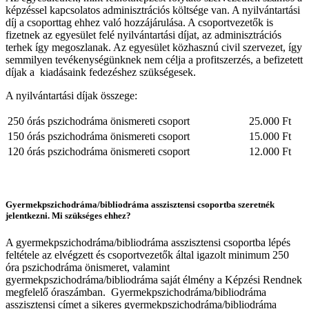
képzéssel kapcsolatos adminisztrációs költsége van. A nyilvántartási
díj a csoporttag ehhez való hozzájárulása. A csoportvezetők is
fizetnek az egyesület felé nyilvántartási díjat, az adminisztrációs
terhek így megoszlanak. Az egyesület közhasznú civil szervezet, így
semmilyen tevékenységünknek nem célja a profitszerzés, a befizetett
díjak a kiadásaink fedezéshez szükségesek.
A nyilvántartási díjak összege:
250 órás pszichodráma önismereti csoport
25.000 Ft
150 órás pszichodráma önismereti csoport
15.000 Ft
120 órás pszichodráma önismereti csoport
12.000 Ft
Gyermekpszichodráma/bibliodráma asszisztensi csoportba szeretnék
jelentkezni. Mi szükséges ehhez?
A gyermekpszichodráma/bibliodráma asszisztensi csoportba lépés
feltétele az elvégzett és csoportvezetők által igazolt minimum 250
óra pszichodráma önismeret, valamint
gyermekpszichodráma/bibliodráma saját élmény a Képzési Rendnek
megfelelő óraszámban. Gyermekpszichodráma/bibliodráma
asszisztensi címet a sikeres gyermekpszichodráma/bibliodráma