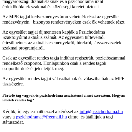
magyarországi dramatistáknak és a pszichodráma iránt
érdeklődőknek szakmai és közösségi keretet biztosít.
Az MPE tagjai kedvezményes áron vehetnék részt az egyesület
rendezvényein, bizonyos rendezvényeken csak ők vehetnek részt.
Az egyesület tagjai díjmentesen kapják a Pszichodráma
Szakfolyóirat aktuális számát. Az egyesületi hírlevélből
értesülhetnek az aktuális eseményekről, hírekről, társszervezetek
szakmai programjairól.
Csak az egyesület rendes tagja indíthat regisztrált, pozíciószámmal
rendelkező csoportot. Honlapunkon csak a rendes tagok
csoporthirdetését jelentetjük meg.
Az egyesület rendes tagjai választhatnak és választhatóak az MPE
tisztségeire.
Pártoló tag vagyok és pszichodráma asszisztensi címet szereztem. Hogyan
lehetek rendes tag?
Kérjük, írj egy e-mailt ezzel a kéréssel az
info@pszichodrama.hu
vagy a
pszichodrama@freemail.hu
címre, és átállítjuk a tagi
státuszodat.