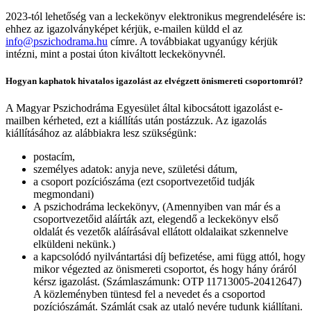
2023-tól lehetőség van a leckekönyv elektronikus megrendelésére is:
ehhez az igazolványképet kérjük, e-mailen küldd el az
info@pszichodrama.hu
címre. A továbbiakat ugyanúgy kérjük
intézni, mint a postai úton kiváltott leckekönyvnél.
Hogyan kaphatok hivatalos igazolást az elvégzett önismereti csoportomról?
A Magyar Pszichodráma Egyesület által kibocsátott igazolást e-
mailben kérheted, ezt a kiállítás után postázzuk. Az igazolás
kiállításához az alábbiakra lesz szükségünk:
postacím,
személyes adatok: anyja neve, születési dátum,
a csoport pozíciószáma (ezt csoportvezetőid tudják
megmondani)
A pszichodráma leckekönyv, (Amennyiben van már és a
csoportvezetőid aláírták azt, elegendő a leckekönyv első
oldalát és vezetők aláírásával ellátott oldalaikat szkennelve
elküldeni nekünk.)
a kapcsolódó nyilvántartási díj befizetése, ami függ attól, hogy
mikor végezted az önismereti csoportot, és hogy hány óráról
kérsz igazolást. (Számlaszámunk: OTP 11713005-20412647)
A közleményben tüntesd fel a nevedet és a csoportod
pozíciószámát. Számlát csak az utaló nevére tudunk kiállítani.