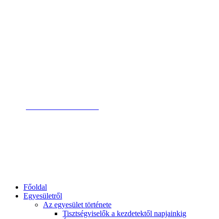
Magyar Pszichodráma Egyesület
Magyar Pszichodráma
Egyesület
Saját fiók
Kosár
Elérhetőség
Belépés
tagoknak
Elérhetőség
+36 1 79 78 238
ügyfélszolgálat
info@pszichodrama.hu
email címünk
1132 Bp. Visegrádi u. 19.
címünk
Főoldal
Egyesületről
Az egyesület története
Tisztségviselők a kezdetektől napjainkig