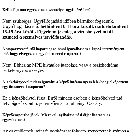
Kell időpontot egyeztetnem személyes ügyintézéshez?
Nem szükséges. Ügyfélfogadási időben bármikor fogadunk.
Ügyfélfogadási idő:
hétfőnként 9-11 óra között, csütörtökönként
15-19 óra között. Figyelem: jelenleg a vírushelyzet miatt
szünetel a személyes ügyfélfogadás.
A csoportvezetőktől kapott igazolással igazolhatom a képző intézményem
felé, hogy elvégeztem egy önismereti csoportot?
Nem. Ehhez az MPE hivatalos igazolása vagy a pszichodráma
leckekönyv szükséges.
A leckekönyvvel tudom igazolni a képző intézményem felé, hogy elvégeztem
egy önismereti csoportot?
Ez a képzőhelytől függ. Erről minden esetben a képzőhelyed tud
felvilágosítást adni, jellemzően a Tanulmányi Osztály.
Képzőcsoportba járok. Miért kell nyilvántartási díjat fizetnem az
egyesületnek?
Az egyesületnek, mint felnőttképzést folytató szervezetnek számos a