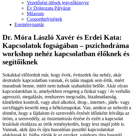
Vezetőségi ülések jegyzőkönyve
Év Dolgozata Pályázat
Múzeum
Csoporthelyiségek
Eseménynaptár
Dr. Móra László Xavér és Erdei Kata:
Kapcsolatok fogságában – pszichodráma
workshop nehéz kapcsolatban élőknek és
segítőiknek
Sokakkal előfordult már, hogy évek, évtizedek óta nehéz, akár
destruktív kapcsolatban vannak, és talán maguk sem értik, miért
maradnak benne, miért nem tudnak szabadulni belőle. Akár olyan
kapcsolatokban is, amelyekben rengeteg a fizikai vagy / és verbális
agresszió, megalázás, rendszeres megcsalás, bizalmatlanság,
kíméletlen kontroll, vagy ahol alkohol, drog-, internet-, játék- vagy
szexfüggés keseríti meg a hétköznapokat. Van, amikor az nehezíti a
döntést, hogy a fájdalom és szenvedés érzését időnként felváltja az
öröm, a szenvedély, az összetartozás érzése és ezért a kapcsolat
lezárását elodázza az örök reménykedés, hogy lesz majd jobb is.
Vannak, akik újra és újra hasonlóan pusztító kapcsolatokat
alakítanak ki, hiába zárják le az egyiket, valahogy újra hasonló