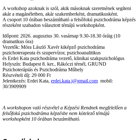
A workshop azoknak is szól, akik másoknak szeretnének segíteni
akár a magánéletben, akár szakemberként, dramatikusként.
A csoport 10 órában beszámítható a felsőfokú pszichodráma képzés
részeként szabadon választott témájú workshopként.
Időpont: 2026. augusztus 30. vasárnap 9.30-18.30 óráig (10
dramatikus óra)
Vezetők: Móra László Xavér kiképző pszichodráma
pszichoterapeuta és szupervízor, pszichoanalitikus
és Erdei Kata pszichodráma vezető, klinikai szakpszichológus
Helyszín: Budapest 8. ker., Rákóczi térnél, GRUND
Pszichoterápiás és Pszichodráma Műhely
Részvételi díj: 29 000 Ft
Jelentkezés: Erdei Kata,
erdei.kata.j@gmail.com
mobil:
30/3909909
A workshopon való részvétel a Képzési Rendnek megfelelően a
felsőfokú pszichodráma képzésbe nem kötelező témájú
workshopként 10 órában beszámítható.