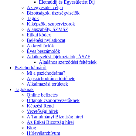
Életműdíj és Egyesületért Díj
Az egyesület céljai
Bizottságok, tisztségviselők
Tagok
Kiképzők, szupervízorok
Alapszabály, SZMSZ
Etikai kódex
Belépési nyilatkozat
Akkreditációk
Éves beszámolók
Adatkezelési tájékoztatók, ÁSZF
Általános szerződési feltételek
Pszichodrámáról
Mi a pszichodráma?
A pszichodráma története
Alkalmazási területek
Tagoknak
Online befizetés
Űrlapok csoportvezetőknek
Képzési Rend
Vezetőségi hírek
A Tanulmányi Bizottság hírei
Az Etikai Bizottság hírei
Blog
Hírlevélarchívum