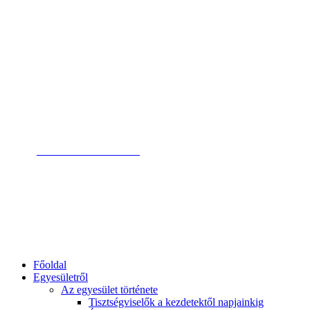
Magyar Pszichodráma Egyesület
Magyar Pszichodráma
Egyesület
Saját fiók
Kosár
Elérhetőség
Belépés
tagoknak
Elérhetőség
+36 1 79 78 238
ügyfélszolgálat
info@pszichodrama.hu
email címünk
1132 Bp. Visegrádi u. 19.
címünk
Főoldal
Egyesületről
Az egyesület története
Tisztségviselők a kezdetektől napjainkig