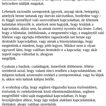
helyzetben találják magukat.
Lehetnek racionális szempontok (gyerek, anyagi okok, betegség),
amelyek benne tartanak egy durván nárcisztikus, borderline vagy /
és függő személlyel való szenvedésteli kapcsolatban, de lehetnek
tudattalan tényezők is, amelyek nem hagyják, hogy lezárjuk a
kapcsolatot, akkor sem, ha annak ezernyi nyomós oka lenne. Lehet,
hogy a bűntudat, önhibáztatás, a megmentési vágy, a magánytól való
félelem vagy egyfajta érthetetlen ragaszkodás tart benne egy
destruktív kapcsolatban, vagy annak a bizonytalansága, hogy
megtettünk-e mindent, hogy jobb legyen. Máskor nem is olyan
egyszerű látni, hogy valóban destruktív-e a kapcsolat, vagy akár
napról napra változhat is, ahogyan
megéljük.
Gyakran a barátok, családtagok, ismerősök döbbenete, féltése
szembesít azzal, hogy valami nincs rendben a kapcsolatunkban, mi
mégsem tudunk azonosulni ezekkel a szempontokkal, vagy ha látjuk
is, akkor sem tudunk kilépni belőle.
A workshop célja, hogy segítsen eligazodni kusza érzéseinkben,
érzéseink és cselekedeteink közti ellentmondásokban, segítsen
megértőbbé válni saját magunkkal kapcsolatban, és hogy
hozzájáruljon ahhoz, hogy úgy tudjuk alakítani kapcsolatunkat,
életünket, ahogy valóban szeretnénk.