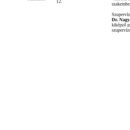
12.
szakembe
Szupervíz
Dr. Nagy
kiképző p
szupervíz