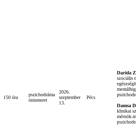
Darida Z
szociális
egészségf
mentálhig
2026.
pszichodráma
pszichodr
150 óra
szeptember
Pécs
önismeret
13.
Damsa D
klinikai 
mérnök-in
pszichodr