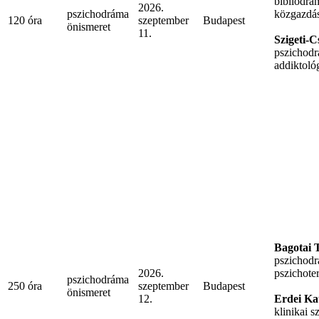
bibliodrá
2026.
pszichodráma
közgazdá
120 óra
szeptember
Budapest
önismeret
11.
Szigeti-
pszichodr
addiktoló
Bagotai 
pszichod
2026.
pszichote
pszichodráma
250 óra
szeptember
Budapest
önismeret
12.
Erdei Ka
klinikai 