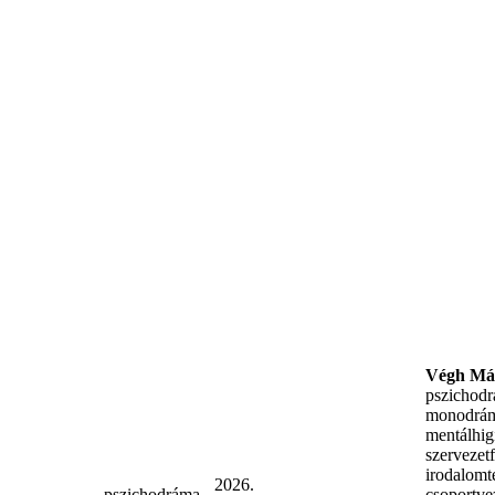
Végh Má
pszichodr
monodrám
mentálhig
szervezetf
irodalomt
2026.
pszichodráma
csoportve