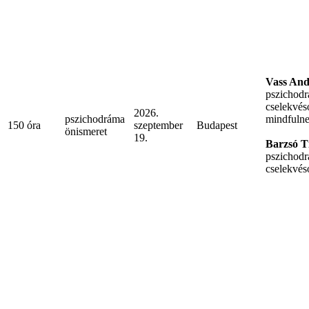
Vass And
pszichodr
cselekvéso
2026.
pszichodráma
mindfulne
150 óra
szeptember
Budapest
önismeret
19.
Barzsó T
pszichodr
cselekvés