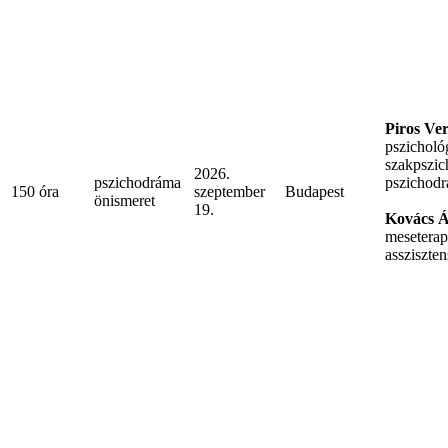
Piros Ve
pszicholó
szakpszic
2026.
pszichodráma
pszichodr
150 óra
szeptember
Budapest
önismeret
19.
Kovács 
meseterap
assziszten