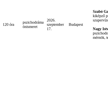
Szabó Ga
kiképző p
2026.
szupervíz
pszichodráma
120 óra
szeptember
Budapest
önismeret
17.
Nagy Ist
pszichodr
mérnök, 