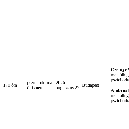
Czentye S
mentálhig
pszichodr
pszichodráma
2026.
170 óra
Budapest
önismeret
augusztus 23.
Ambrus 
mentálhig
pszichodr