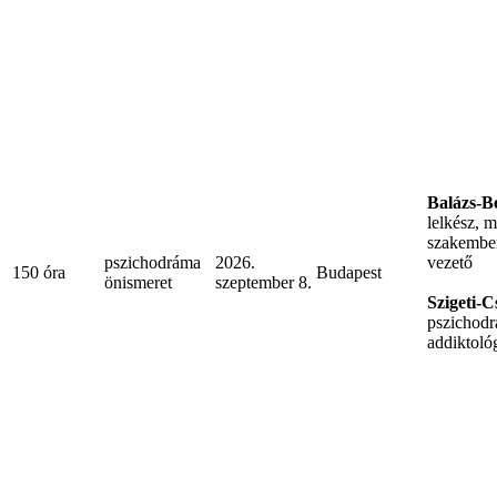
Balázs-B
lelkész, 
szakember
pszichodráma
2026.
vezető
150 óra
Budapest
önismeret
szeptember 8.
Szigeti-
pszichodr
addiktoló