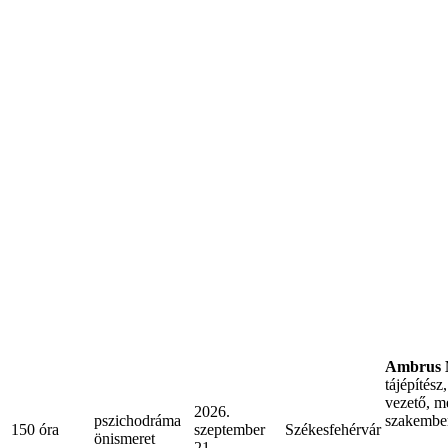
Ambrus M
tájépítés
vezető, m
2026.
pszichodráma
szakembe
150 óra
szeptember
Székesfehérvár
önismeret
21.