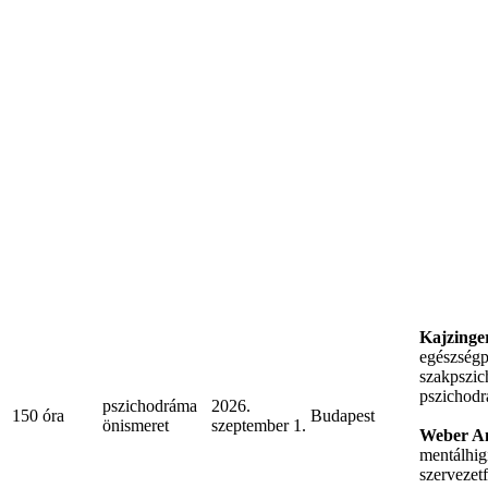
Kajzinge
egészségp
szakpszic
pszichodr
pszichodráma
2026.
150 óra
Budapest
önismeret
szeptember 1.
Weber A
mentálhig
szervezet