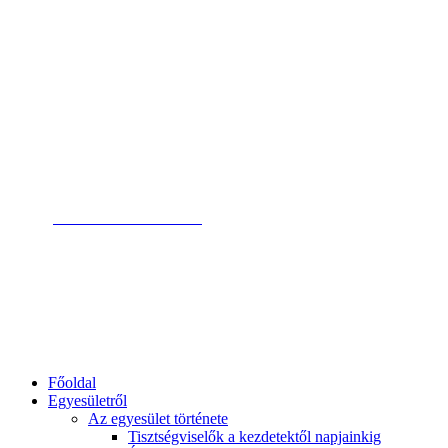
Magyar Pszichodráma Egyesület
Magyar Pszichodráma
Egyesület
Saját fiók
Kosár
Elérhetőség
Belépés
tagoknak
Elérhetőség
+36 1 79 78 238
ügyfélszolgálat
info@pszichodrama.hu
email címünk
1132 Bp. Visegrádi u. 19.
címünk
Főoldal
Egyesületről
Az egyesület története
Tisztségviselők a kezdetektől napjainkig