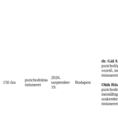
dr. Gál A
pszicholó
vezető, in
önismeret
2026.
pszichodráma
150 óra
szeptember
Budapest
önismeret
Oláh Rit
19.
pszichodr
mentálhig
szakember
önismeret