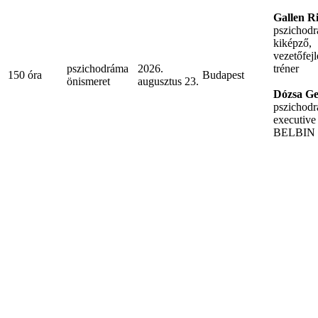
Gallen Ri
pszichodr
kiképző,
vezetőfej
pszichodráma
2026.
tréner
150 óra
Budapest
önismeret
augusztus 23.
Dózsa Ge
pszichodr
executive
BELBIN t