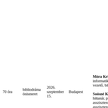
Móra Kri
informati
vezető, b
2026.
bibliodráma
70 óra
szeptember
Budapest
önismeret
Soósné K
15.
hittanár,
assziszten
assziszten