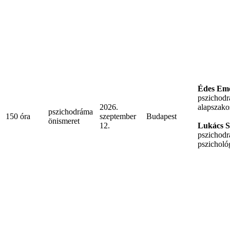
Édes Em
pszichodr
2026.
alapszako
pszichodráma
150 óra
szeptember
Budapest
önismeret
12.
Lukács Sz
pszichodr
pszicholó