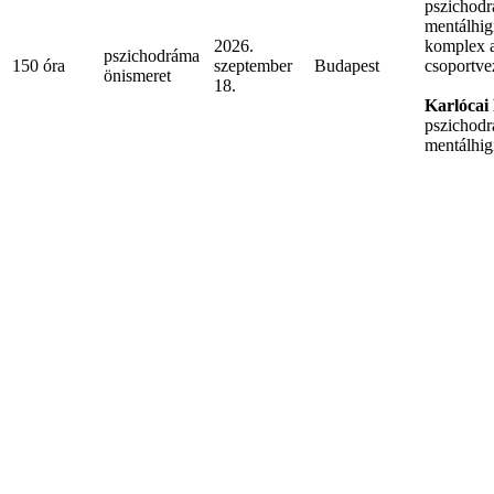
pszichodr
mentálhig
2026.
komplex a
pszichodráma
150 óra
szeptember
Budapest
csoportve
önismeret
18.
Karlócai
pszichodr
mentálhig