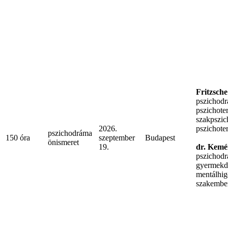
Fritzsch
pszichod
pszichoter
szakpszic
2026.
pszichote
pszichodráma
150 óra
szeptember
Budapest
önismeret
19.
dr. Kemé
pszichodr
gyermekd
mentálhig
szakember