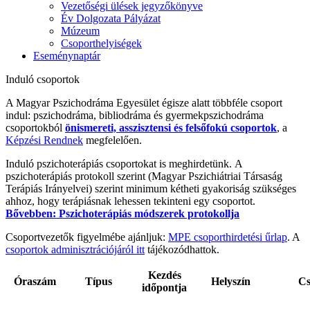
Vezetőségi ülések jegyzőkönyve
Év Dolgozata Pályázat
Múzeum
Csoporthelyiségek
Eseménynaptár
Induló csoportok
A Magyar Pszichodráma Egyesület égisze alatt többféle csoport
indul: pszichodráma, bibliodráma és gyermekpszichodráma
csoportokból
önismereti, asszisztensi és felsőfokú csoportok
, a
Képzési Rendnek
megfelelően.
Induló pszichoterápiás csoportokat is meghirdetünk.
A
pszichoterápiás protokoll szerint (Magyar Pszichiátriai Társaság
Terápiás Irányelvei) szerint minimum kétheti gyakoriság szükséges
ahhoz, hogy terápiásnak lehessen tekinteni egy csoportot.
Bővebben: Pszichoterápiás módszerek protokollja
Csoportvezetők figyelmébe ajánljuk:
MPE csoporthirdetési űrlap
. A
csoportok adminisztrációjáról itt
tájékozódhattok.
Kezdés
Óraszám
Típus
Helyszín
Cs
időpontja