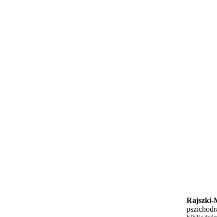
Rajszki-
pszichodr