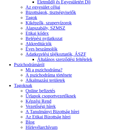
Életműdíj és Egyesületért Díj
Az egyesület céljai
Bizottságok, tisztségviselők
Tagok
Kiképzők, szupervízorok
Alapszabály, SZMSZ
Etikai kódex
Belépési nyilatkozat
Akkreditációk
Éves beszámolók
Adatkezelési tájékoztatók, ÁSZF
Általános szerződési feltételek
Pszichodrámáról
Mi a pszichodráma?
A pszichodráma története
Alkalmazási területek
Tagoknak
Online befizetés
Űrlapok csoportvezetőknek
Képzési Rend
Vezetőségi hírek
A Tanulmányi Bizottság hírei
Az Etikai Bizottság hírei
Blog
Hírlevélarchívum