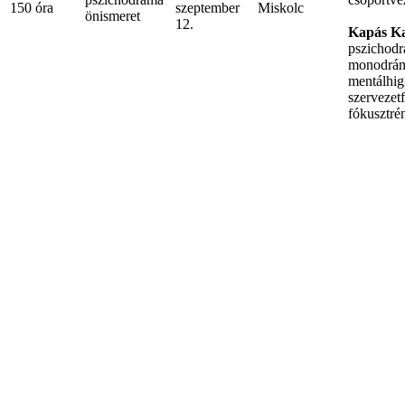
150 óra
szeptember
Miskolc
önismeret
12.
Kapás Ka
pszichodr
monodrám
mentálhig
szervezet
fókusztrén