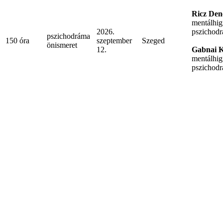
Ricz Den
mentálhig
2026.
pszichodr
pszichodráma
150 óra
szeptember
Szeged
önismeret
12.
Gabnai K
mentálhig
pszichodr