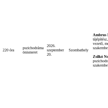
Ambrus M
tájépítés
vezető, m
2026.
pszichodráma
szakembe
220 óra
szeptember
Szombathely
önismeret
20.
Zsilkó N
pszichod
szakembe