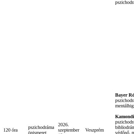
pszichodr
Bayer Ró
pszichodr
mentálhig
Kamondi
pszichodr
2026.
pszichodráma
bibliodrám
120 óra
szeptember
Veszprém
önismeret
védőnő, m